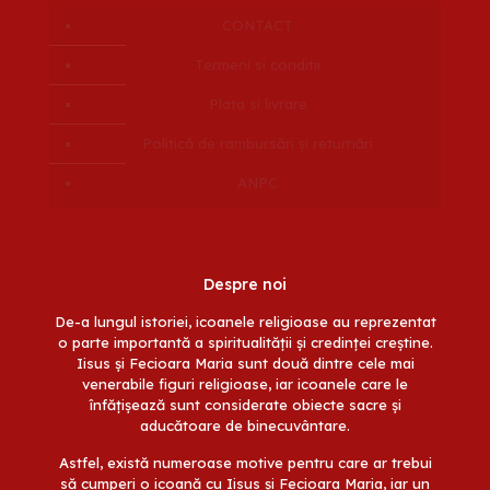
CONTACT
Termeni si conditii
Plata si livrare
Politică de rambursări și returnări
ANPC
Despre noi
De-a lungul istoriei, icoanele religioase au reprezentat
o parte importantă a spiritualității și credinței creștine.
Iisus și Fecioara Maria sunt două dintre cele mai
venerabile figuri religioase, iar icoanele care le
înfățișează sunt considerate obiecte sacre și
aducătoare de binecuvântare.
Astfel, există numeroase motive pentru care ar trebui
să cumperi o icoană cu Iisus și Fecioara Maria, iar un