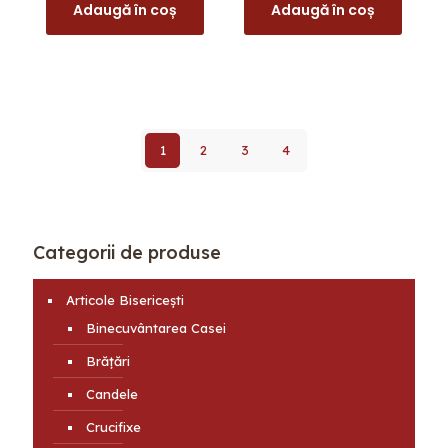
Adaugă în coș
Adaugă în coș
în
pagina
produsului.
1
2
3
4
Categorii de produse
Articole Bisericești
Binecuvântarea Casei
Brățări
Candele
Crucifixe