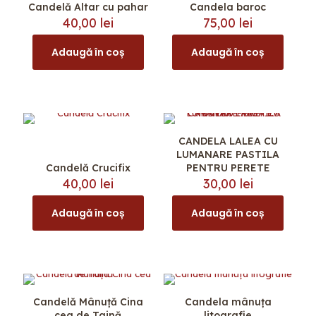
Candelă Altar cu pahar
Candela baroc
pot
40,00
lei
75,00
lei
fi
alese
Adaugă în coș
Adaugă în coș
în
pagina
produsului.
CANDELA LALEA CU
LUMANARE PASTILA
Candelă Crucifix
PENTRU PERETE
40,00
lei
30,00
lei
Adaugă în coș
Adaugă în coș
Candelă Mânuță Cina
Candela mânuța
cea de Taină
litografie