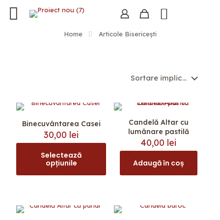
Home
Articole Bisericești
Candelă Altar cu
Binecuvântarea Casei
lumânare pastilă
30,00
lei
40,00
lei
Selectează
opțiunile
Adaugă în coș
Acest
produs
are
mai
multe
variații.
Opțiunile