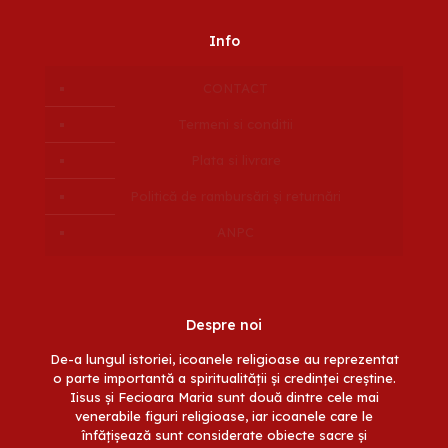
Info
CONTACT
Termeni si conditii
Plata si livrare
Politică de rambursări și returnări
ANPC
Despre noi
De-a lungul istoriei, icoanele religioase au reprezentat
o parte importantă a spiritualității și credinței creștine.
Iisus și Fecioara Maria sunt două dintre cele mai
venerabile figuri religioase, iar icoanele care le
înfățișează sunt considerate obiecte sacre și