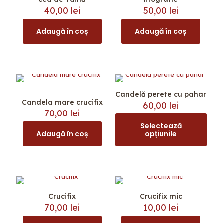
40,00
lei
50,00
lei
Adaugă în coș
Adaugă în coș
Candelă perete cu pahar
Candela mare crucifix
60,00
lei
70,00
lei
Selectează
Adaugă în coș
opțiunile
Acest
produs
are
mai
multe
variații.
Opțiunile
Crucifix
Crucifix mic
pot
70,00
lei
10,00
lei
fi
alese