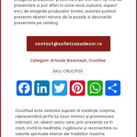
prezentare si pot diferi in orice mod (culoare, aspect
etc.) de imaginile produselor livrate, acestea putand
prezenta abateri minore de la pozele si descrierile
prezentate pe catalog.
Pentru alte detalii suplimentare
contact@sufletcasadecor.ro
Categorii:
Articole Bisericești
,
Crucifixe
SKU:
CRUCIFIX
F
L
T
P
W
P
a
i
w
i
h
a
Crucifixul este simbolul suprem al credinței creștine,
reprezentând jertfa lui Iisus Hristos și promisiunea
c
n
i
n
a
r
mântuirii. Un obiect sacru care, prin prezența sa în
casă, invită la meditație, rugăciune și reconectare cu
e
k
t
t
t
t
valorile spirituale eterne ale tradițiilor noastre