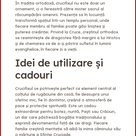
În tradiția ortodoxă, crucifixul nu este doar un
ornament, ci o fereastră către mister sacrul al
răscumpărării omenirii. Prezența sa în locuință
transformă spațiul într-un templu personal, unde
fiecare membru al familiei poate găsi liniștea și
puterea credinței. Privind la Cruce, creștinul orthodox
se reamintește de dragostea fără margini a lui Hristos
și de chemarea sa de a-și păstra sufletul în luminii
evanghelice, în fiecare zi a vieții.
Idei de utilizare și
cadouri
Crucifixul se potrivește perfect ca element central al
colțului de rugăciune din casă, fie deasupra unui
sfetnic mic, fie în dormitor, creând o atmosferă de
pace și protecție spirituală. Este un cadou
extraordinar pentru botez, nuntă, Paști sau Crăciun,
un dar care păstrează bogăția tradiționalului și
exprimă devotamentul față de cei dragi. Fiecare
familie creștină meritație să aibă la inima căminului său
o mărturie a Sfintei Cruciade.