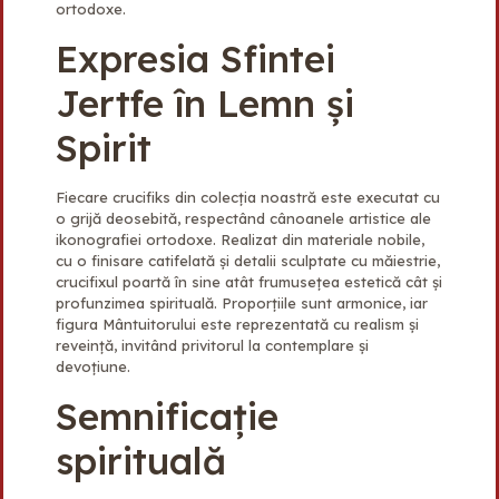
ortodoxe.
b
e
t
e
s
a
Expresia Sfintei
Jertfe în Lemn și
o
d
e
r
A
j
Spirit
o
I
r
e
p
e
Fiecare crucifiks din colecția noastră este executat cu
k
n
s
p
a
o grijă deosebită, respectând cânoanele artistice ale
ikonografiei ortodoxe. Realizat din materiale nobile,
cu o finisare catifelată și detalii sculptate cu măiestrie,
t
z
crucifixul poartă în sine atât frumusețea estetică cât și
profunzimea spirituală. Proporțiile sunt armonice, iar
ă
figura Mântuitorului este reprezentată cu realism și
reveință, invitând privitorul la contemplare și
devoțiune.
Semnificație
spirituală