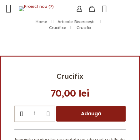
Home
Articole Bisericești
Crucifixe
Crucifix
Crucifix
70,00
lei
Cantitate
Adaugă
Crucifix
Imaginile produselor prezentate pe site sunt cu titlu de