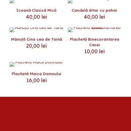
Icoană Clasică Mică
Candelă Altar cu pahar
40,00
lei
40,00
lei
Acest
produs
are
Mânuță Cina cea de Taină
Plachetă Binecuvantarea
mai
20,00
lei
Casei
multe
10,00
lei
variații.
Opțiunile
pot
fi
Plachetă Maica Domnului
alese
16,00
lei
în
pagina
produsului.