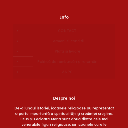
Info
CONTACT
Termeni si conditii
Plata si livrare
Politică de rambursări și returnări
ANPC
Despre noi
De-a lungul istoriei, icoanele religioase au reprezentat
o parte importantă a spiritualității și credinței creștine.
Iisus și Fecioara Maria sunt două dintre cele mai
venerabile figuri religioase, iar icoanele care le