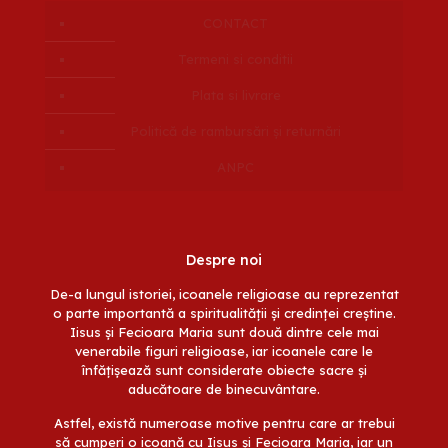
CONTACT
Termeni si conditii
Plata si livrare
Politică de rambursări și returnări
ANPC
Despre noi
De-a lungul istoriei, icoanele religioase au reprezentat
o parte importantă a spiritualității și credinței creștine.
Iisus și Fecioara Maria sunt două dintre cele mai
venerabile figuri religioase, iar icoanele care le
înfățișează sunt considerate obiecte sacre și
aducătoare de binecuvântare.
Astfel, există numeroase motive pentru care ar trebui
să cumperi o icoană cu Iisus și Fecioara Maria, iar un